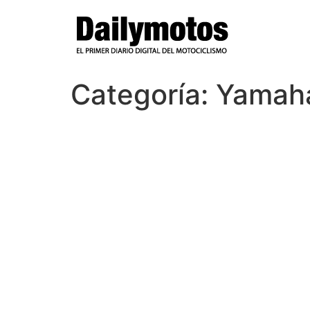
Ir
al
contenido
Categoría:
Yamah