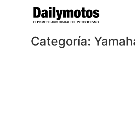
Ir
al
contenido
Categoría:
Yamah