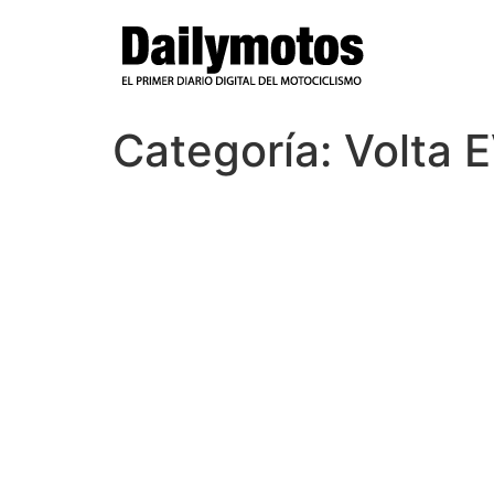
Ir
al
contenido
Categoría:
Volta 