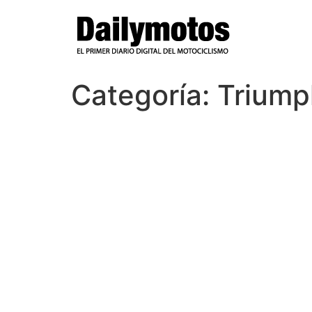
Ir
al
contenido
Categoría:
Triump