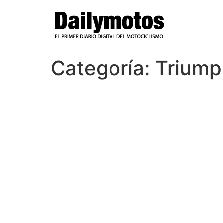
Ir
al
contenido
Categoría:
Triump