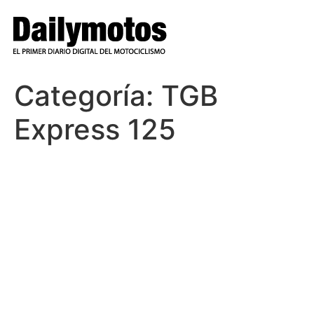
Ir
al
contenido
Categoría:
TGB
Express 125