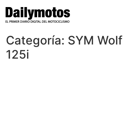
Ir
al
contenido
Categoría:
SYM Wolf
125i