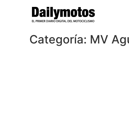
Ir
al
contenido
Categoría:
MV Agu