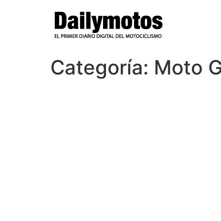
Ir
al
contenido
Categoría:
Moto G