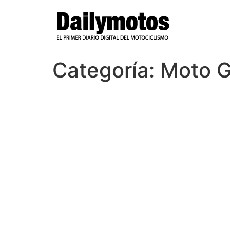
Ir
al
contenido
Categoría:
Moto G