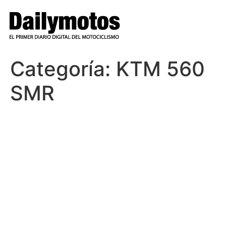
Ir
al
contenido
Categoría:
KTM 560
SMR