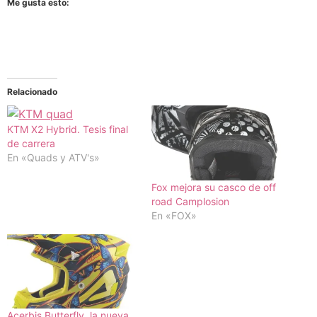
Me gusta esto:
Relacionado
KTM X2 Hybrid. Tesis final
de carrera
En «Quads y ATV's»
Fox mejora su casco de off
road Camplosion
En «FOX»
Acerbis Butterfly, la nueva