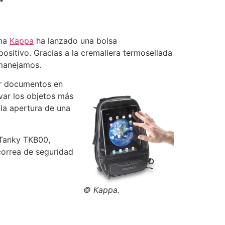
ana
Kappa
ha lanzado una bolsa
sitivo. Gracias a la cremallera termosellada
 manejamos.
ar documentos en
evar los objetos más
la apertura de una
s Tanky TKB00,
correa de seguridad
© Kappa.