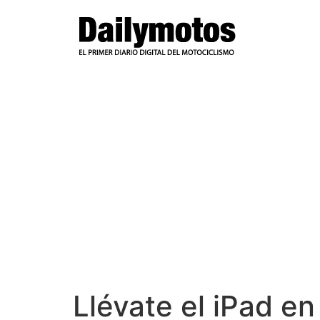
Ir
al
contenido
Llévate el iPad e