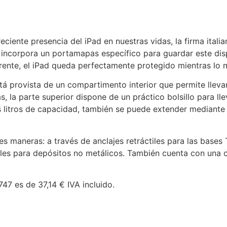
eciente presencia del iPad en nuestras vidas, la firma itali
incorpora un portamapas específico para guardar este dispo
parente, el iPad queda perfectamente protegido mientras lo
á provista de un compartimento interior que permite llev
 la parte superior dispone de un práctico bolsillo para ll
 litros de capacidad, también se puede extender mediante 
res maneras: a través de anclajes retráctiles para las base
bles para depósitos no metálicos. También cuenta con una 
7 es de 37,14 € IVA incluido.