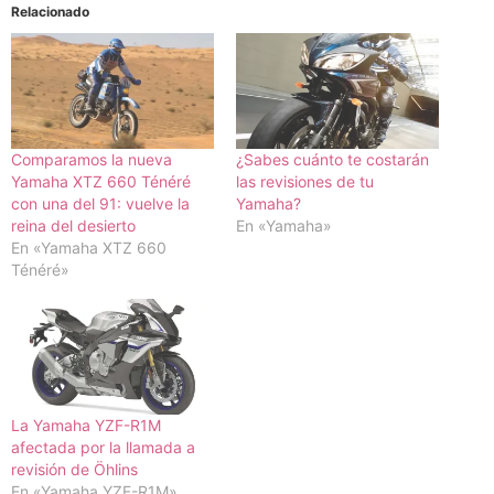
Relacionado
Comparamos la nueva
¿Sabes cuánto te costarán
Yamaha XTZ 660 Ténéré
las revisiones de tu
con una del 91: vuelve la
Yamaha?
reina del desierto
En «Yamaha»
En «Yamaha XTZ 660
Ténéré»
La Yamaha YZF-R1M
afectada por la llamada a
revisión de Öhlins
En «Yamaha YZF-R1M»