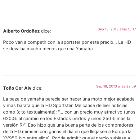
Sep 18, 2013 a las 15:17
Alberto Ordoñez
dice:
Poco van a competir con la sportster por este precio… La HD
se devalua mucho menos que una Yamaha
Sep 18, 2013 a las 22:59
Toño Cor Alv
dice:
La baza de yamaha parecia ser hacer una moto mejor acabada
y mas barata que la HD Sportster. Me canse de leer noticias
como (cito textualmente): "… con un precio muy atractivo (unos
6200€ al cambio en los Estados unidos y unos 250 € mas la
versión R)". Eso hizo que una buena parte de los compradores
de la HD mirasen con ganas el dia en que llegasen a Europa la
XV950 (yo entre ellos). Podria admitir que el precio subiese a