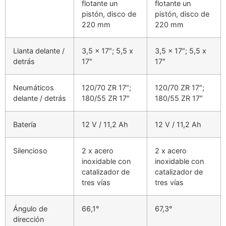
flotante un
flotante un
pistón, disco de
pistón, disco de
220 mm
220 mm
Llanta delante /
3,5 x 17″; 5,5 x
3,5 x 17″; 5,5 x
detrás
17″
17″
Neumáticos
120/70 ZR 17″;
120/70 ZR 17″;
delante / detrás
180/55 ZR 17″
180/55 ZR 17″
Batería
12 V / 11,2 Ah
12 V / 11,2 Ah
Silencioso
2 x acero
2 x acero
inoxidable con
inoxidable con
catalizador de
catalizador de
tres vías
tres vías
Ángulo de
66,1°
67,3°
dirección