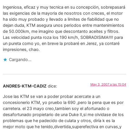
Ingeniosa, eficaz y muy tecnica en su concepción, sobrepasará
las exigencias de la mayoria de nosotros con creces, el motor
ha sido muy probado y llevado a limites de fiabilidad que no
dejan duda, KTM asegura unos periodos entre mantenimientos
de 50.000km, me imagino que descontanto aceites y filtros.
Las velocidad punta roza los 190 km/h, SOBRADISIMA!!!! para
un pureta como yo, en breve la probaré en Jerez, ya contaré
impresiones, chao.
Cargando...
May 3, 2007 a las 15:04
ANDRES-KTM-CADIZ
dice:
Jose las KTM se van a poder probar acercate a un
concesionerio KTM, yo pruebo la 690 ,pero la pena que es por
carretera. el 23 mayo creo,tambien soy el afortunado o
desafortunado propietario de una Duke II,si me olvidase de los
problemas que he padecido de culata y otros, diría k es la
mejor moto que he tenido,divertida,superefectiva en curvas,y