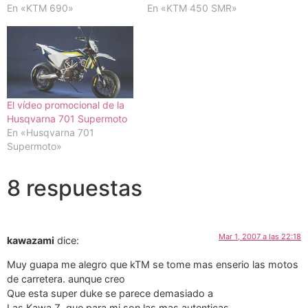
En «KTM 690»
En «KTM 450 SMR»
El vídeo promocional de la
Husqvarna 701 Supermoto
En «Husqvarna 701
Supermoto»
8 respuestas
Mar 1, 2007 a las 22:18
kawazami
dice:
Muy guapa me alegro que kTM se tome mas enserio las motos
de carretera. aunque creo
Que esta super duke se parece demasiado a
Las Kawa Z, que para mi son las mas autenticas