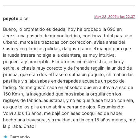
May 23, 2007 a las 22:37
peyote
dice:
Bueno, lo prometido es deuda, hoy he probado la 690 en
Jerez…una pasada de monocilindrico, confianza total para uso
urbano, marca las trazadas con correccion, avisa antes del
susto y en glorietas pulidas, da gusto abrir el mango para que
la rueda trasera no siga a la delantera, es muy intuitiva,
pequeñita y manejable. El motor es increible estira, estira y
estira, el chasis muy corecto y de frenada regulin, la unidad de
prueba, que eran dos el trasero sufria un poquito, chirriaban las
pastillas y si abusabas en derrapadas acusaba un poco de
fading. No me gustó nada en absoluto que en autovia a eso de
150 Km/h, la inseguridad que mostraba la orquilla con los
reglajes de fábrica..asustaba!, y no es que fuese tirado con ella,
es que te los pilla en un abrir y cerrar de ojos. Resumiendo:
Volví a los 16 años, me bajé con eses cosquilleo de haber
hecho una travesura, sin maldad, en fin con 15 años menos, me
la pillaba. Chao!
Cargando...