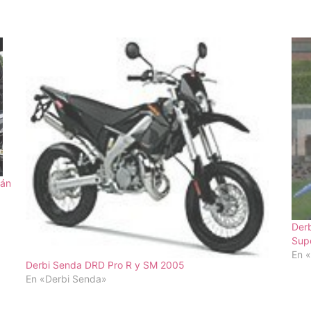
lán
Derb
Supe
En 
Derbi Senda DRD Pro R y SM 2005
En «Derbi Senda»