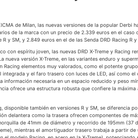
EICMA de Milan, las nuevas versiones de la popular Derbi h
arios de la marca con un precio de 2.339 euros en el caso 
R y SM, y 2.849 euros en el de las Senda DRD Racing R y
lico con espíritu joven, las nuevas DRD X-Treme y Racing r
 La nueva versión X-Treme, en las variantes enduro y super
ón Racing elementos muy valorados, como el potente grupo
 integrada y el faro trasero con luces de LED, así como el
 la información necesaria en un espacio reducido y peso mí
ncia ofrece una estructura robusta que confiere la máxima 
 disponible también en versiones R y SM, se diferencia po
nsión delantera como la trasera ofrecen componentes de máx
 horquilla de 41mm de diámetro y recorrido de 195mm (37
reme), mientras el amortiguador trasero trabaja a partir de
en el modelo Racing, en acero en la X-Treme), potenciando s