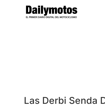
Ir
al
contenido
Las Derbi Senda D