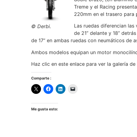
Treme y el Racing present
220mm en el trasero para p
Las ruedas diferencian las
© Derbi.
de 21” delante y 18” detrá
de 17” en ambas ruedas con neumáticos de as
Ambos modelos equipan un motor monocilíndri
Haz clic en este enlace para ver la galería 
Motor
Comparte :
Diámetro
x
carrera
Cilindrada
Me gusta esto:
Potencia
Par
Refrigeración
Encendido