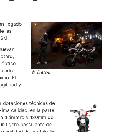
an llegado
de las
 SM.
enuevan
motard,
 óptico
 cuadro
© Derbi.
nimo. El
agilidad y
r dotaciones técnicas de
ima calidad, en la parte
 de diámetro y 180mm de
 un ligero basculante de
u agilidad. El modelo X-