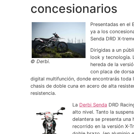
concesionarios
Presentadas en el 
ya a los concesion
Senda DRD X-treme 
Dirigidas a un púb
look y tecnología.
© Derbi.
hereda de la versi
con placa de dorsal
digital multifunción, donde encontrarás toda
chasis de doble cuna en acero de alta resiste
resistencia.
La
Derbi Senda
DRD Racing,
alto nivel. Tanto la suspe
delantera se presenta una
recorrido en la versión X-T
doble brazo, (en aluminio 