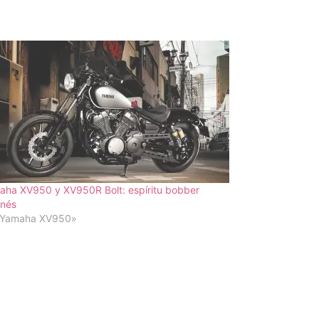
aha XV950 y XV950R Bolt: espíritu bobber
onés
«Yamaha XV950»