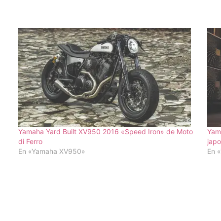
Yamaha Yard Built XV950 2016 «Speed Iron» de Moto
Yam
di Ferro
jap
En «Yamaha XV950»
En 