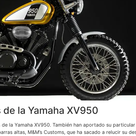
s de la Yamaha XV950
s de la Yamaha XV950. También han aportado su particular
arras altas, M&M’s Customs, que ha sacado a relucir su de