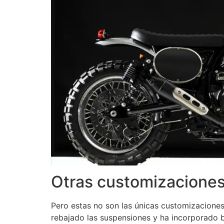
Otras customizacione
Pero estas no son las únicas customizacione
rebajado las suspensiones y ha incorporado b