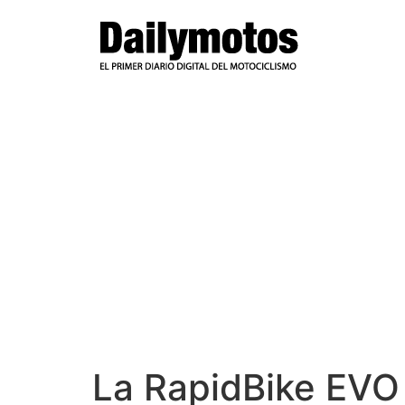
Ir
al
contenido
La RapidBike EVO 