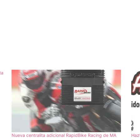
ta
Nueva centralita adicional RapidBike Racing de MA
Hazt