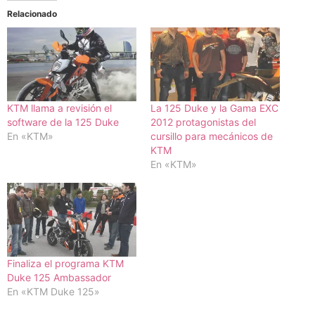
Relacionado
KTM llama a revisión el
La 125 Duke y la Gama EXC
software de la 125 Duke
2012 protagonistas del
En «KTM»
cursillo para mecánicos de
KTM
En «KTM»
Finaliza el programa KTM
Duke 125 Ambassador
En «KTM Duke 125»