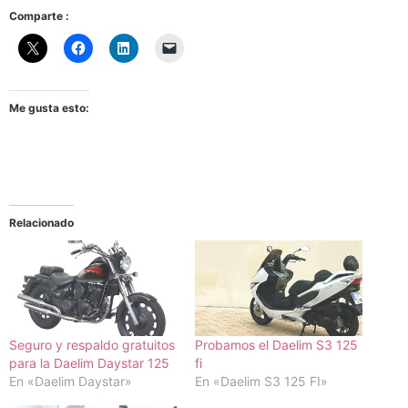
Comparte :
Me gusta esto:
Relacionado
Seguro y respaldo gratuitos
Probamos el Daelim S3 125
para la Daelim Daystar 125
fi
En «Daelim Daystar»
En «Daelim S3 125 FI»