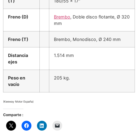
(T)
180/55 x 17″
Freno (D)
Brembo
, Doble disco flotante, Ø 320
mm
Freno (T)
Brembo, Monodisco, Ø 240 mm
Distancia
1.514 mm
ejes
Peso en
205 kg.
vacío
(Keeway Motor España)
Comparte :