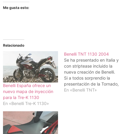
Me gusta esto:
Relacionado
Benelli TNT 1130 2004
Se ha presentado en Italia y
con striptease incluido la
nueva creación de Benelli.
Si a todos sorprendio la
presentación de la Tornado,
Benelli España ofrece un
en esta ocasión la marca
En «Benelli TNT»
nuevo mapa de inyección
italiana lo hace con una
para la Tre-K 1130
naked de estética
En «Benelli Tre-K 1130»
totalmente agresiva por
fuera y también por dentro.
Tal y como indican sus
siglas,…