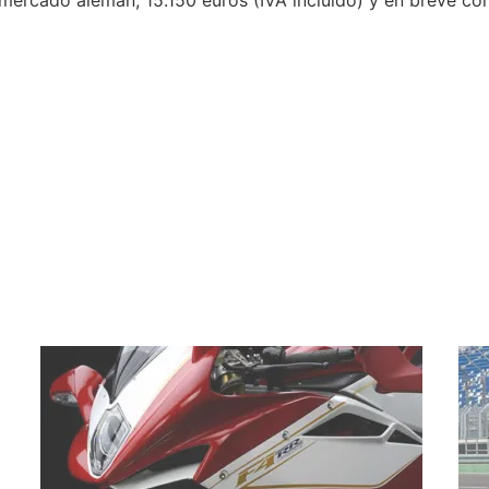
l mercado alemán, 15.150 euros (IVA incluído) y en breve c