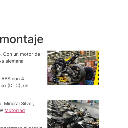
 montaje
e. Con un motor de
iva alemana
a ABS con 4
ico (DTC), un
Mineral Silver,
MW
Motorrad