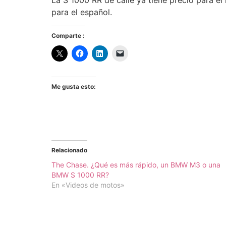
La S 1000 RR de calle ya tiene precio para e
para el español.
Comparte :
Me gusta esto:
Relacionado
The Chase. ¿Qué es más rápido, un BMW M3 o una
BMW S 1000 RR?
En «Videos de motos»