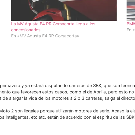
La MV Agusta F4 RR Corsacorta llega a los
BMW
concesionarios
En 
En «MV Agusta F4 RR Corsacorta»
a primavera y ya estará disputando carreras de SBK, que son teoric
ento que favorecen estos casos, como el de Aprilia, pero esto no t
e alargar la vida de los motores a 2 o 3 carreras, salga el directo
Moto 2 son ilegales porque utilizarán motores de serie. Acaso la e
nteligentes, etc.etc. están de acuerdo con el espiritu de las SBK