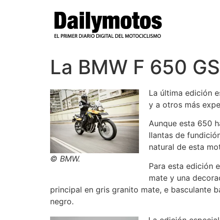
Ir
al
contenido
La BMW F 650 GS,
La última edición e
y a otros más expe
Aunque esta 650 ha
llantas de fundició
natural de esta mot
© BMW.
Para esta edición 
mate y una decorac
principal en gris granito mate, e basculante 
negro.