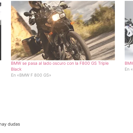
BMW se pasa al lado oscuro con la F800 GS Triple
BMW
Black
En 
En «BMW F 800 GS»
 hay dudas