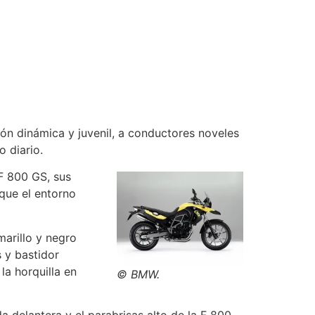
a
ón dinámica y juvenil, a conductores noveles
 diario.
F 800 GS, sus
 que el entorno
arillo y negro
 y bastidor
la horquilla en
© BMW.