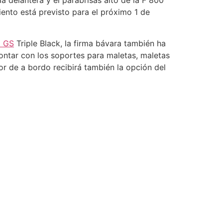
 delantera y el parabrisas alto de la F 800
iento está previsto para el próximo 1 de
 GS
Triple Black, la firma bávara también ha
ontar con los soportes para maletas, maletas
or de a bordo recibirá también la opción del