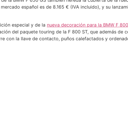
l de la BMW F 650 GS también hereda la cubierta de la rueda
 mercado español es de 8.165 € (IVA incluido), y su lanzam
ción especial y de la
nueva decoración para la
BMW F 800
ación del paquete touring de la F 800 ST, que además de c
rre con la llave de contacto, puños calefactados y ordenad