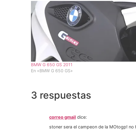
BMW G 650 GS 2011
En «BMW G 650 GS»
3 respuestas
correo gmail
dice:
stoner sera el campeon de la MOtogp! no