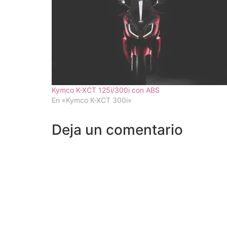
Kymco K-XCT 125i/300i con ABS
En «Kymco K-XCT 300i»
Deja un comentario