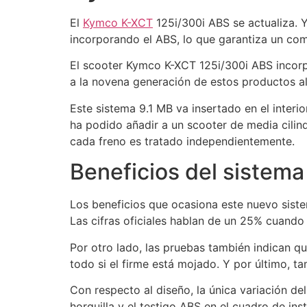
El
Kymco K-XCT
125i/300i ABS se actualiza. 
incorporando el ABS, lo que garantiza un co
El scooter Kymco K-XCT 125i/300i ABS incor
a la novena generación de estos productos a
Este sistema 9.1 MB va insertado en el interi
ha podido añadir a un scooter de media cil
cada freno es tratado independientemente.
Beneficios del sistem
Los beneficios que ocasiona este nuevo siste
Las cifras oficiales hablan de un 25% cuando
Por otro lado, las pruebas también indican qu
todo si el firme está mojado. Y por último, t
Con respecto al diseño, la única variación de
horquilla y el testigo ABS en el cuadro de in