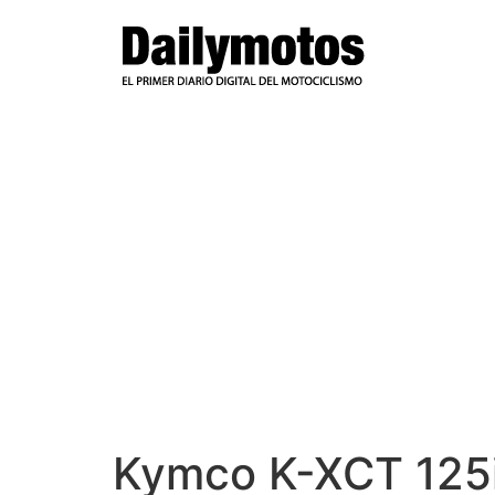
Ir
al
contenido
Kymco K-XCT 125i