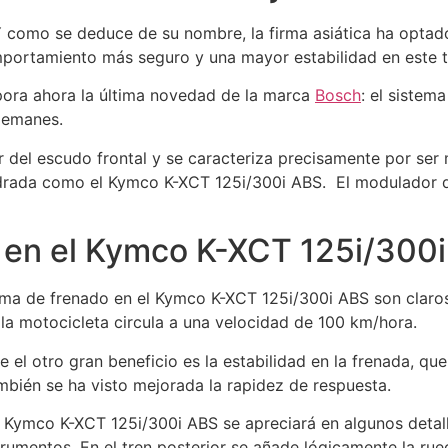
Y como se deduce de su nombre, la firma asiática ha optad
mportamiento más seguro y una mayor estabilidad en este t
pora ahora la última novedad de la marca
Bosch
: el sistem
lemanes.
or del escudo frontal y se caracteriza precisamente por ser
indrada como el Kymco K-XCT 125i/300i ABS. El modulador 
a en el Kymco K-XCT 125i/300
ma de frenado en el Kymco K-XCT 125i/300i ABS son claros.
 la motocicleta circula a una velocidad de 100 km/hora.
e el otro gran beneficio es la estabilidad en la frenada, qu
ambién se ha visto mejorada la rapidez de respuesta.
l Kymco K-XCT 125i/300i ABS se apreciará en algunos detalle
strumentos. En el tren posterior se añade lógicamente la ru