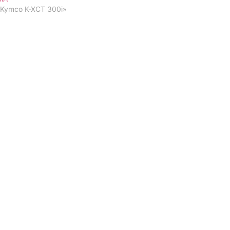
«Kymco K-XCT 300i»