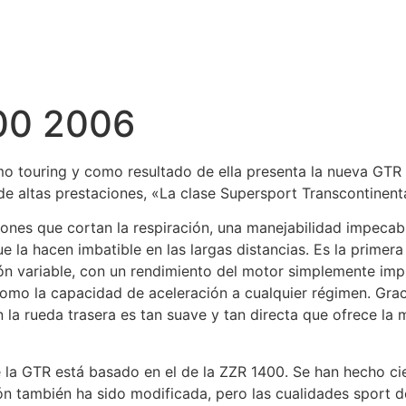
00 2006
smo touring y como resultado de ella presenta la nueva GT
e altas prestaciones, «La clase Supersport Transcontinenta
iones que cortan la respiración, una manejabilidad impeca
 la hacen imbatible en las largas distancias. Es la primer
ción variable, con un rendimiento del motor simplemente imp
omo la capacidad de aceleración a cualquier régimen. Grac
n la rueda trasera es tan suave y tan directa que ofrece l
de la GTR está basado en el de la ZZR 1400. Se han hecho c
ón también ha sido modificada, pero las cualidades sport 