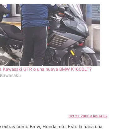
a Kawasaki GTR o una nueva BMW K1600LT?
«Kawasaki»
Oct 21, 2006 a las 14:07
e extras como Bmw, Honda, etc. Esto la haría una