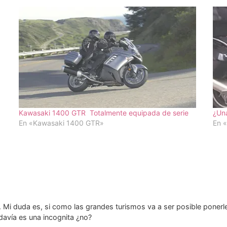
Kawasaki 1400 GTR  Totalmente equipada de serie
¿Un
En «Kawasaki 1400 GTR»
En 
Mi duda es, si como las grandes turismos va a ser posible ponerl
avía es una incognita ¿no?