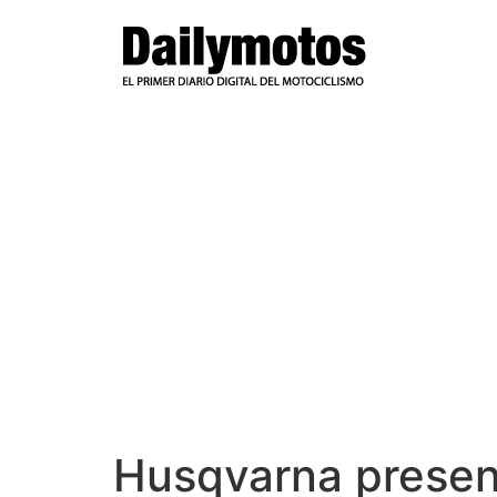
Ir
al
contenido
Husqvarna presen