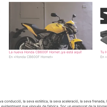
La nueva Honda CB600F Hornet ¡ya está aquí!
Tu 
En «Honda CB600F Hornet»
En 
 conducció, la seva estètica, la seva aceleració, la seva frenada, 
r i, evidentment que vingués de fabrica. Soc un enamorat de la Horne