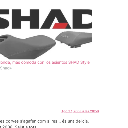
Honda, más cómoda con los asientos SHAD Style
«Shad»
Ago 27, 2008 a las 20:56
les corves s'agafen com si res… és una delicia.
t 2008. Salut a tots.