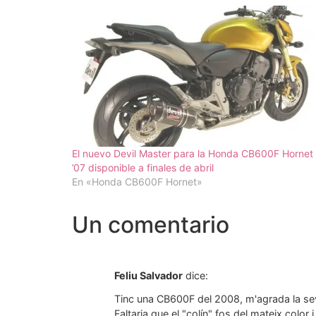
El nuevo Devil Master para la Honda CB600F Hornet
’07 disponible a finales de abril
En «Honda CB600F Hornet»
Un comentario
Feliu Salvador
dice:
Tinc una CB600F del 2008, m'agrada la seva
Faltaria que el "colín" fos del mateix colo