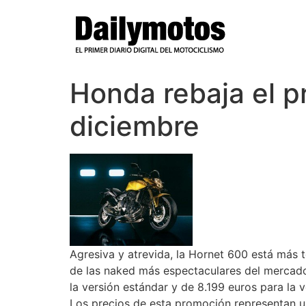
Ir
al
contenido
Honda rebaja el p
diciembre
Agresiva y atrevida, la Hornet 600 está más 
de las naked más espectaculares del mercado
la versión estándar y de 8.199 euros para la
Los precios de esta promoción representan u