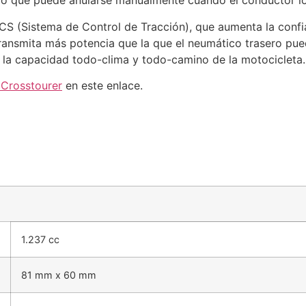
co que puede anularse manualmente cuando el conductor l
S (Sistema de Control de Tracción), que aumenta la confi
ransmita más potencia que la que el neumático trasero pu
la capacidad todo-clima y todo-camino de la motocicleta.
Crosstourer
en este enlace.
1.237 cc
81 mm x 60 mm