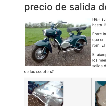
precio de salida 
H&H sub
hasta 1
Entre l
que en 
rpm. El
El ejem
los mie
salida 
de los scooters?