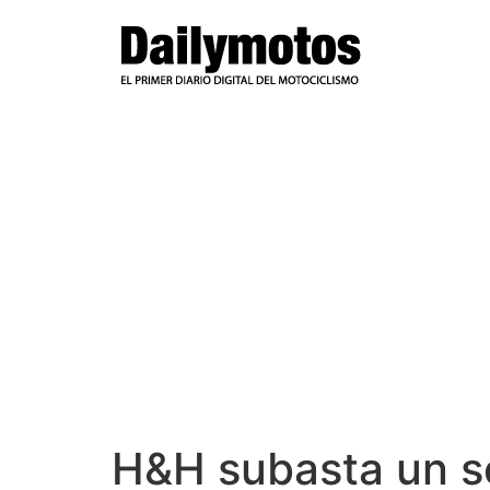
Ir
al
contenido
H&H subasta un s