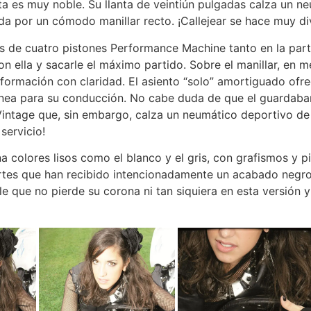
 es muy noble. Su llanta de veintiún pulgadas calza un ne
gida por un cómodo manillar recto. ¡Callejear se hace muy di
 de cuatro pistones Performance Machine tanto en la parte
 con ella y sacarle el máximo partido. Sobre el manillar, en
información con claridad. El asiento “solo” amortiguado ofr
ónea para su conducción. No cabe duda de que el guardabarr
 Vintage que, sin embargo, calza un neumático deportivo de 
servicio!
na colores lisos como el blanco y el gris, con grafismos y p
artes que han recibido intencionadamente un acabado negro.
 que no pierde su corona ni tan siquiera en esta versión 