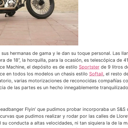
 sus hermanas de gama y le dan su toque personal. Las lla
ra de 18”, la horquilla, para la ocasión, es telescópica de 
ce Machine, el depósito es de estilo
Sportster
de 9 litros d
ice en todos los modelos un chasis estilo
Softail
, el resto 
atorio, varias motorizaciones de reconocidas compañías c
a de las partes es un hecho innegablemente tranquilizador 
Headbanger Flyin’ que pudimos probar incorporaba un S&S q
 curvas que pudimos realizar y rodar por las calles de Llor
 su conducta a altas velocidades, ni tan siquiera la de la