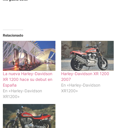
Relacionado
La nueva Harley-Davidson
Harley-Davidson XR 1200
XR 1200 hace su debut en
2007
España
En «Harley-Davidson
En «Harley-Davidson
XR1200»
XR1200»