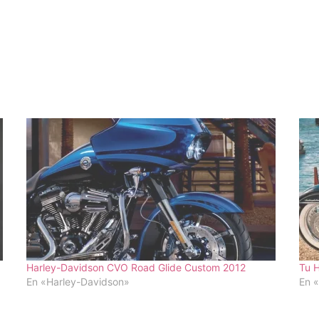
Harley-Davidson CVO Road Glide Custom 2012
Tu H
En «Harley-Davidson»
En «