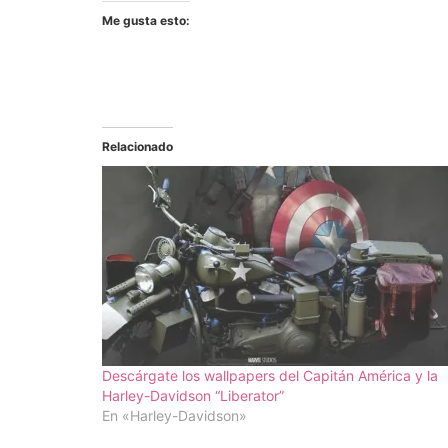
Me gusta esto:
Relacionado
Descárgate los wallpapers del Capitán América y la
Harley-Davidson “Liberator”
En «Harley-Davidson»