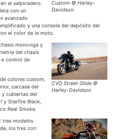
Custom © Harley-
 en el salpicadero.
Davidson.
leta con un
 un avanzado
plificado y una consola del depósito del
on el color de la moto.
 chasis monoviga y
etría del chasis
 e control de
 de colores custom,
CVO Street Glide ©
rior, carcasa del
Harley-Davidson.
 y cubiertas del
 y Starfire Black,
fico Real Smoke.
2 tres modelos
de, los tres con