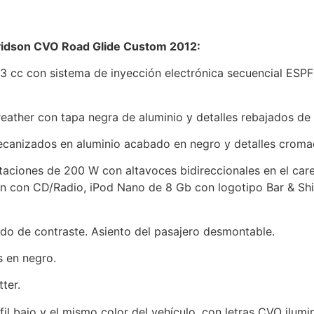
avidson CVO Road Glide Custom 2012:
 cc con sistema de inyección electrónica secuencial ESPFI,
ather con tapa negra de aluminio y detalles rebajados de a
ecanizados en aluminio acabado en negro y detalles croma
taciones de 200 W con altavoces bidireccionales en el car
 con CD/Radio, iPod Nano de 8 Gb con logotipo Bar & Shiel
do de contraste. Asiento del pasajero desmontable.
s en negro.
ter.
l bajo y el mismo color del vehículo, con letras CVO ilumi