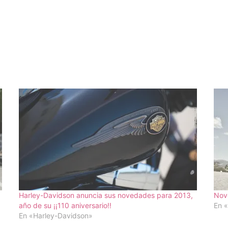
Harley-Davidson anuncia sus novedades para 2013,
Nov
año de su ¡¡110 aniversario!!
En 
En «Harley-Davidson»