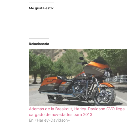
Me gusta esto:
Relacionado
Además de la Breakout, Harley-Davidson CVO llega
cargado de novedades para 2013
En «Harley-Davidson»