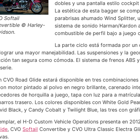
dobles y una pantalla estilo cockpit
La estética de esta bagger se comp
parabrisas ahumado Wind Splitter,
 Softail
vertible © Harley-
sistema de sonido Harman/Kardon am
idson.
combustible de perfil bajo a juego c
La parte ciclo está formada por un
ograr una mayor manejabilidad. Las suspensiones y la geom
cción tan segura como cómoda. El sistema de frenos ABS y
serie.
 CVO Road Glide estará disponible en tres combinaciones
on motor pintado al polvo en negro brillante, carenado inte
cedores de horquilla a juego, tapa con luz para a matrícula
arros trasero. Los colores disponibles con White Gold Pearl
vid Black, y Candy Cobalt y Twilight Blue, las tres con grá
mplar, el H-D Custom Vehicle Operations presenta en 201
lide
, CVO
Softail
Convertibe y CVO Ultra Classic Electra Gli
vas.