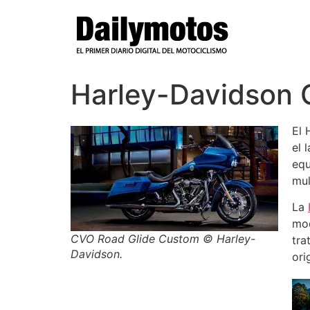
Ir
al
contenido
Harley-Davidson 
El 
el 
equ
mul
La
mod
CVO Road Glide Custom © Harley-
tra
Davidson.
ori