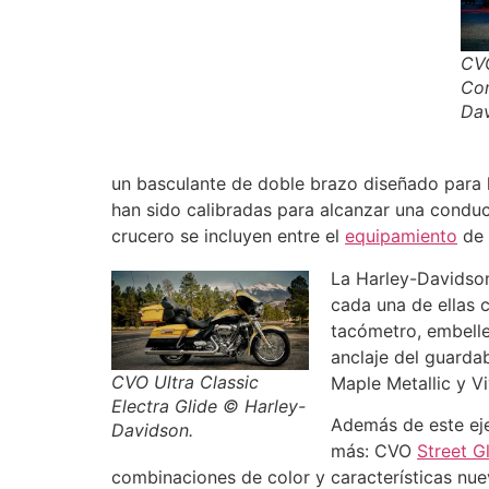
CVO
Con
Dav
un basculante de doble brazo diseñado para l
han sido calibradas para alcanzar una condu
crucero se incluyen entre el
equipamiento
de 
La Harley-Davidson
cada una de ellas c
tacómetro, embelle
anclaje del guardab
CVO Ultra Classic
Maple Metallic y Vi
Electra Glide © Harley-
Además de este eje
Davidson.
más: CVO
Street G
combinaciones de color y características nue