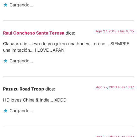
Cargando...
Ago 27, 2013 a las 16:15
Raul Concheso Santa Teresa
dice:
Claaaaro tio… eso de yo quiero una harley… no no… SIEMPRE
una imitación… I LOVE JAPAN
Cargando...
Ago 27, 2013 a las 16:17
Pazuzu Road Troop
dice:
HD loves China & India… XDDD
Cargando...