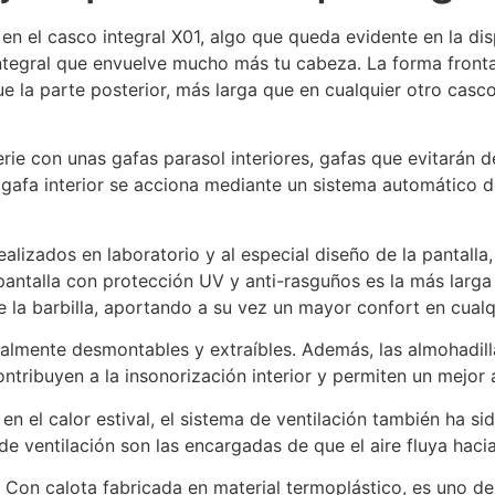
en el casco integral X01, algo que queda evidente en la dis
integral que envuelve mucho más tu cabeza. La forma fronta
ue la parte posterior, más larga que en cualquier otro cas
rie con unas gafas parasol interiores, gafas que evitarán 
a gafa interior se acciona mediante un sistema automático de
realizados en laboratorio y al especial diseño de la pantall
 pantalla con protección UV y anti-rasguños es la más larga
de la barbilla, aportando a su vez un mayor confort en cua
totalmente desmontables y extraíbles. Además, las almohadil
ntribuyen a la insonorización interior y permiten un mejor 
 el calor estival, el sistema de ventilación también ha si
de ventilación son las encargadas de que el aire fluya hacia 
. Con calota fabricada en material termoplástico, es uno de