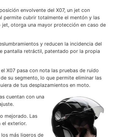
posición envolvente del X07, un jet con
l permite cubrir totalmente el mentón y las
co jet, otorga una mayor protección en caso de
deslumbramientos y reducen la incidencia del
 pantalla retráctil, patentado por la propia
a, el X07 pasa con nota las pruebas de ruido
 de su segmento, lo que permite eliminar las
lquiera de tus desplazamientos en moto.
las cuentan con una
ajuste.
do mejorado. Las
el exterior.
 los más ligeros de