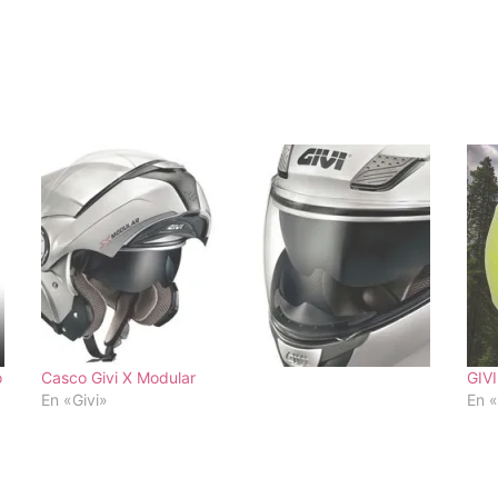
o
Casco Givi X Modular
GIVI
En «Givi»
En «