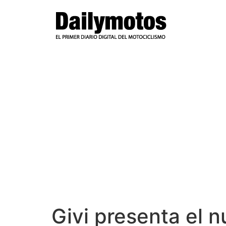
Ir
al
contenido
Givi presenta el n