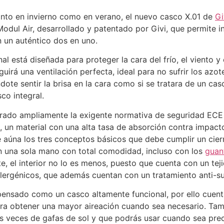
 tanto en invierno como en verano, el nuevo casco X.01 de
Gi
dul Air, desarrollado y patentado por Givi, que permite i
n un auténtico dos en uno.
al está diseñada para proteger la cara del frío, el viento y
uirá una ventilación perfecta, ideal para no sufrir los azote
dote sentir la brisa en la cara como si se tratara de un ca
co integral.
erado ampliamente la exigente normativa de seguridad ECE 
 un material con una alta tasa de absorción contra impacto
e aúna los tres conceptos básicos que debe cumplir un cier
con una sola mano con total comodidad, incluso con los
guan
, el interior no lo es menos, puesto que cuenta con un tej
lergénicos, que además cuentan con un tratamiento anti-su
pensado como un casco altamente funcional, por ello cuenta 
ara obtener una mayor aireación cuando sea necesario. Tam
as veces de gafas de sol y que podrás usar cuando sea pre