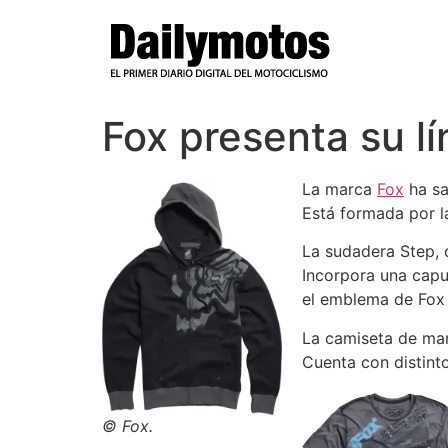
Ir
al
contenido
Fox presenta su l
La marca
Fox
ha sa
Está formada por l
La sudadera Step, 
Incorpora una capu
el emblema de Fox e
La camiseta de man
Cuenta con distinto
© Fox.