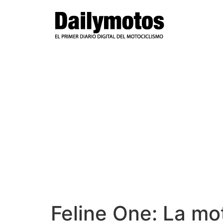
Ir
al
contenido
Feline One: La m