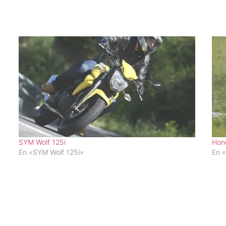
SYM Wolf 125i
Hon
En «SYM Wolf 125i»
En 