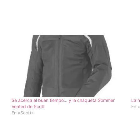
Se acerca el buen tiempo… y la chaqueta Sommer
La 
Vented de Scott
En «
En «Scott»