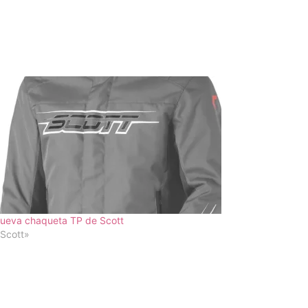
nueva chaqueta TP de Scott
Scott»