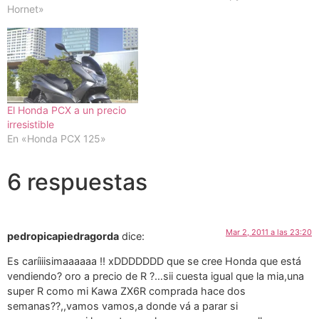
Hornet»
El Honda PCX a un precio
irresistible
En «Honda PCX 125»
6 respuestas
Mar 2, 2011 a las 23:20
pedropicapiedragorda
dice:
Es caríiiisimaaaaaa !! xDDDDDDD que se cree Honda que está
vendiendo? oro a precio de R ?…sii cuesta igual que la mia,una
super R como mi Kawa ZX6R comprada hace dos
semanas??,,vamos vamos,a donde vá a parar si