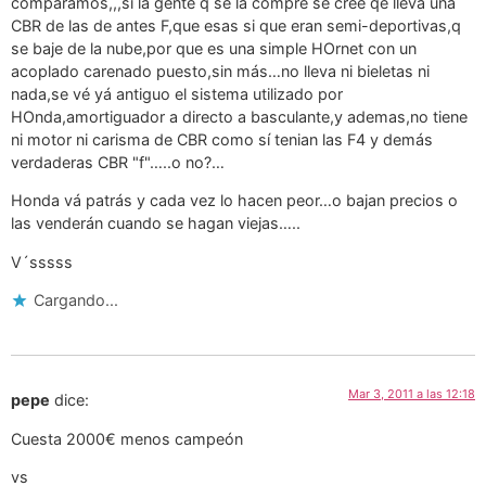
comparamos,,,si la gente q se la compre se cree qe lleva una
CBR de las de antes F,que esas si que eran semi-deportivas,q
se baje de la nube,por que es una simple HOrnet con un
acoplado carenado puesto,sin más…no lleva ni bieletas ni
nada,se vé yá antiguo el sistema utilizado por
HOnda,amortiguador a directo a basculante,y ademas,no tiene
ni motor ni carisma de CBR como sí tenian las F4 y demás
verdaderas CBR "f"…..o no?…
Honda vá patrás y cada vez lo hacen peor…o bajan precios o
las venderán cuando se hagan viejas…..
V´sssss
Cargando...
Mar 3, 2011 a las 12:18
pepe
dice:
Cuesta 2000€ menos campeón
vs