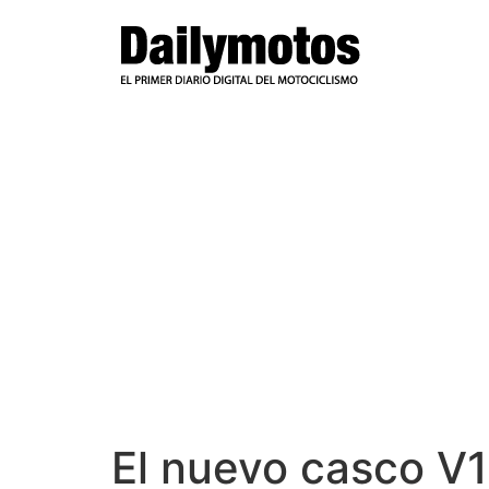
Ir
al
contenido
El nuevo casco V