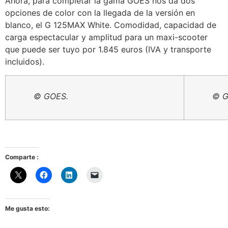
Ahora, para completar la gama GOES nos da dos
opciones de color con la llegada de la versión en
blanco, el G 125MAX White. Comodidad, capacidad de
carga espectacular y amplitud para un maxi-scooter
que puede ser tuyo por 1.845 euros (IVA y transporte
incluidos).
© GOES.
© G
Comparte :
Me gusta esto: