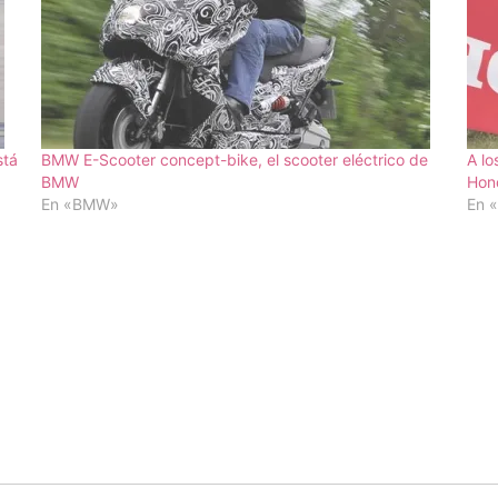
stá
BMW E-Scooter concept-bike, el scooter eléctrico de
A lo
BMW
Hon
En «BMW»
En 