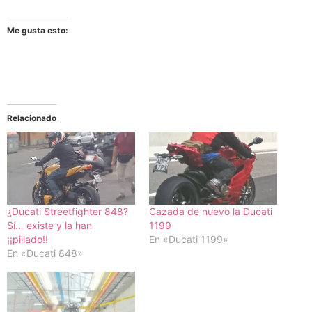
Me gusta esto:
Relacionado
¿Ducati Streetfighter 848?
Cazada de nuevo la Ducati
Sí… existe y la han
1199
¡¡pillado!!
En «Ducati 1199»
En «Ducati 848»