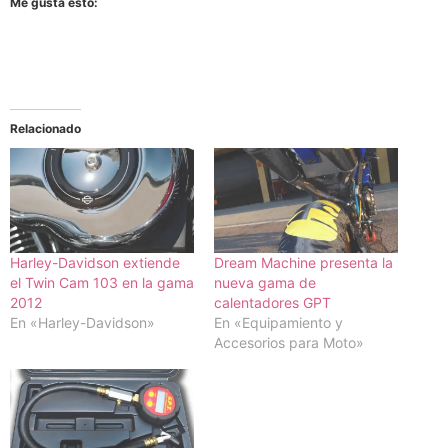
Me gusta esto:
Relacionado
Harley-Davidson extiende
Dream Machine presenta la
el Twin Cam 103 en la gama
nueva gama de
2012
calentadores GPT
En «Harley-Davidson»
En «Equipamiento y
Accesorios para Moto»