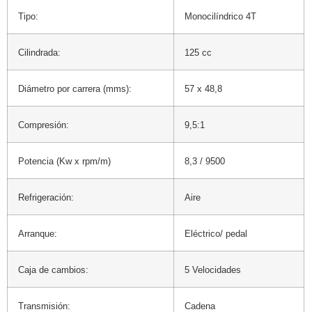
Tipo:
Monocilíndrico 4T
Cilindrada:
125 cc
Diámetro por carrera (mms):
57 x 48,8
Compresión:
9,5:1
Potencia (Kw x rpm/m)
8,3 / 9500
Refrigeración:
Aire
Arranque:
Eléctrico/ pedal
Caja de cambios:
5 Velocidades
Transmisión:
Cadena