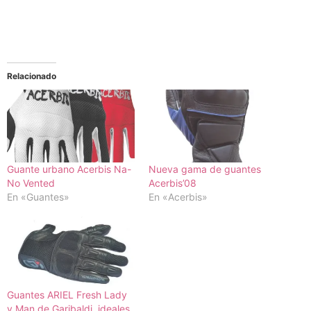
Relacionado
Guante urbano Acerbis Na-
Nueva gama de guantes
No Vented
Acerbis’08
En «Guantes»
En «Acerbis»
Guantes ARIEL Fresh Lady
y Man de Garibaldi, ideales