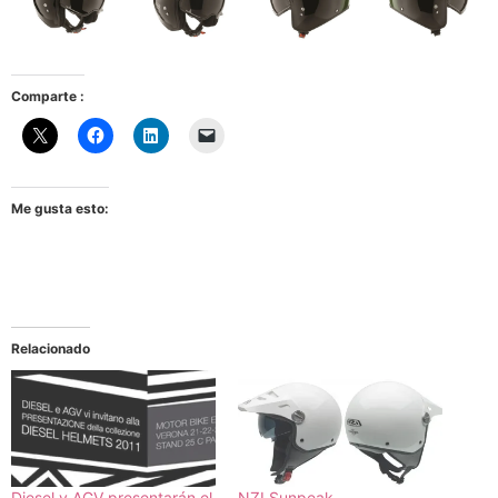
Comparte :
Me gusta esto:
Relacionado
Diesel y AGV presentarán el
NZI Sunpeak