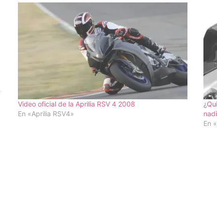
Video oficial de la Aprilia RSV 4 2008
¿Qui
En «Aprilia RSV4»
nad
En «